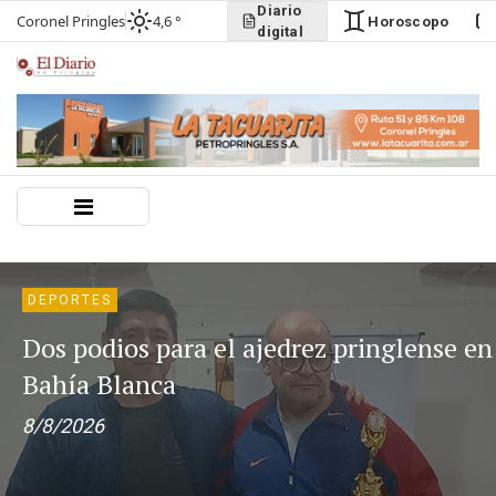
Diario
Coronel Pringles
4,6 °
Horoscopo
digital
ACTUALIDAD
Lanzaron un concurso para elegir la
canción oficial de la visita de León XIV
9/8/2026