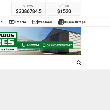
MERVAL
DÓLAR
$3086784.5
$1520
po
Lotería
Webmail
Buscá tú tapa