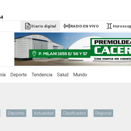
64
Diario digital
RADIO EN VIVO
Horosco
mía
Deporte
Tendencia
Salud
Mundo
Deportes
Actualidad
Clasificados
Regional