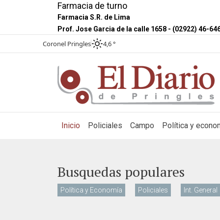
Farmacia de turno
Farmacia S.R. de Lima
Prof. Jose Garcia de la calle 1658 - (02922) 46-64
Coronel Pringles
4,6 °
(current)
Inicio
Policiales
Campo
Política y econo
Busquedas populares
Política y Economía
Policiales
Int. General