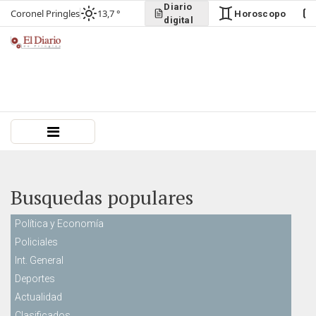
Diario
Coronel Pringles
13,7 °
Horoscopo
digital
Busquedas populares
Política y Economía
Policiales
Int. General
Deportes
Actualidad
Clasificados