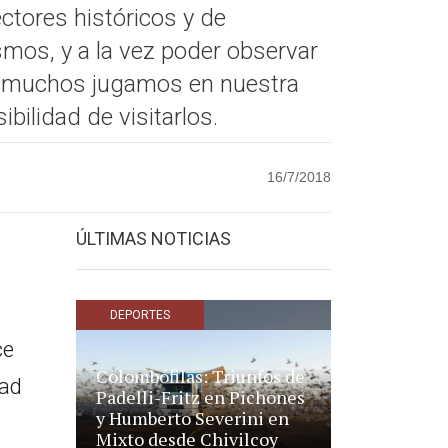
ectores históricos y de
smos, y a la vez poder observar
te muchos jugamos en nuestra
osibilidad de visitarlos.
16/7/2018
ÚLTIMAS NOTICIAS
DEPORTES
ce
Colombófilas: Triunfos de
dad
Padelli-Fritz en Pichones
y Humberto Severini en
Mixto desde Chivilcoy