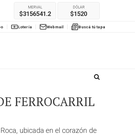
MERVAL
DÓLAR
$3156541.2
$1520
po
Lotería
Webmail
Buscá tú tapa
 DE FERROCARRIL
 Roca, ubicada en el corazón de