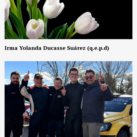
Irma Yolanda Ducasse Suárez (q.e.p.d)