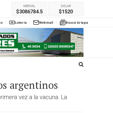
MERVAL
DÓLAR
$3086784.5
$1520
E
REAL
EURO
$304
$1780
po
Lotería
Webmail
Buscá tú tapa
os argentinos
rimera vez a la vacuna. La