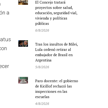
El Concejo tratará
a
proyectos sobre salud,
ión a
educación, seguridad vial,
vivienda y políticas
públicas
6/8/2026
tatus
Tras los insultos de Milei,
 con
Lula ordenó retirar al
embajador de Brasil en
Argentina
ecer
5/8/2026
Paro docente: el gobierno
de Kicillof rechazó las
inspecciones en las
escuelas
4/8/2026