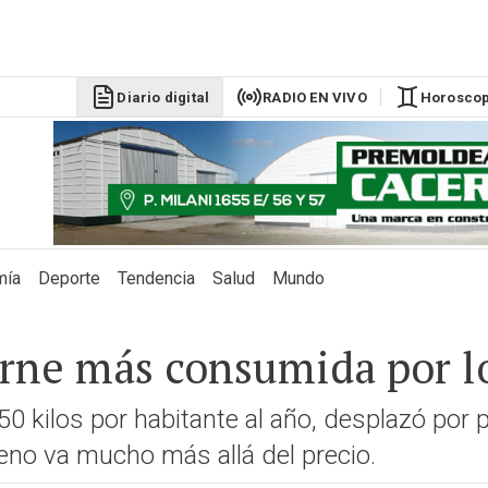
DÓLAR BLU
$1525
Diario digital
RADIO EN VIVO
Horosco
mía
Deporte
Tendencia
Salud
Mundo
carne más consumida por l
0 kilos por habitante al año, desplazó por p
eno va mucho más allá del precio.