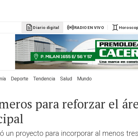
DÓLAR BLU
$1525
Diario digital
RADIO EN VIVO
Horosco
mía
Deporte
Tendencia
Salud
Mundo
eros para reforzar el ár
cipal
ó un proyecto para incorporar al menos tres