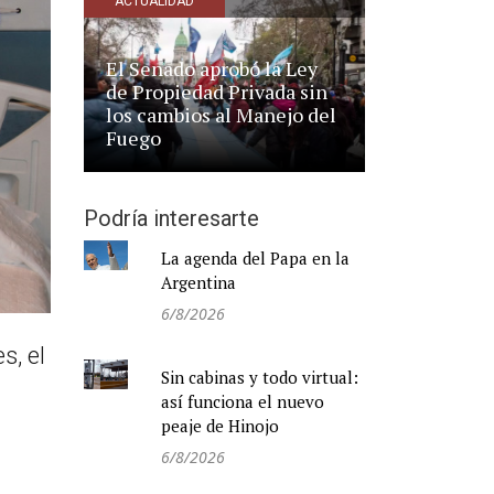
ACTUALIDAD
El Senado aprobó la Ley
de Propiedad Privada sin
los cambios al Manejo del
Fuego
Podría interesarte
La agenda del Papa en la
Argentina
6/8/2026
s, el
Sin cabinas y todo virtual:
así funciona el nuevo
peaje de Hinojo
6/8/2026