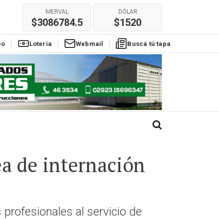
E
REAL
EURO
$304
$1780
po
Lotería
Webmail
Buscá tú tapa
ea de internación
 profesionales al servicio de