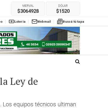
MERVAL
DÓLAR
$3064928
$1520
E
REAL
EURO
po
Lotería
$304
Webmail
$1780
Buscá tú tapa
la Ley de
. Los equipos técnicos ultiman