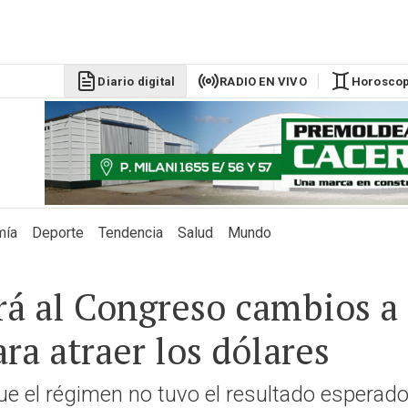
DÓLAR BLU
Diario digital
RADIO EN VIVO
Horosco
$1525
mía
Deporte
Tendencia
Salud
Mundo
á al Congreso cambios a 
ra atraer los dólares
e el régimen no tuvo el resultado esperado