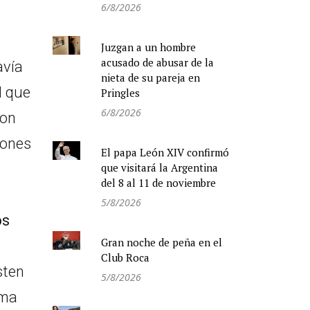
6/8/2026
Juzgan a un hombre
acusado de abusar de la
avía
nieta de su pareja en
l que
Pringles
6/8/2026
con
iones
El papa León XIV confirmó
que visitará la Argentina
del 8 al 11 de noviembre
5/8/2026
os
Gran noche de peña en el
Club Roca
sten
5/8/2026
ema