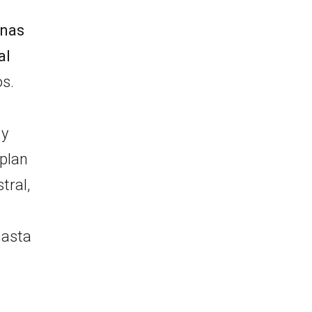
onas
al
os.
 y
mplan
tral,
hasta