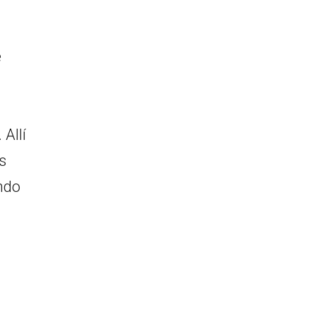
e
Allí
s
ndo