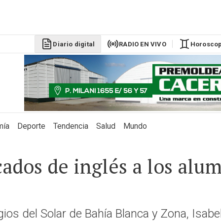
DÓLAR BLU
$1525
Diario digital
RADIO EN VIVO
Horosco
mía
Deporte
Tendencia
Salud
Mundo
cados de inglés a los alu
gios del Solar de Bahía Blanca y Zona, Isabe