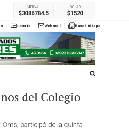
$3086784.5
$1520
E
REAL
EURO
$304
$1780
po
Lotería
Webmail
Buscá tú tapa
mnos del Colegio
l Oms, participó de la quinta