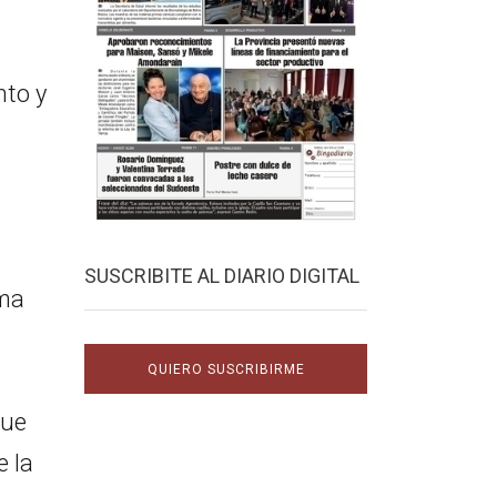
nto y
SUSCRIBITE AL DIARIO DIGITAL
oma
QUIERO SUSCRIBIRME
que
e la