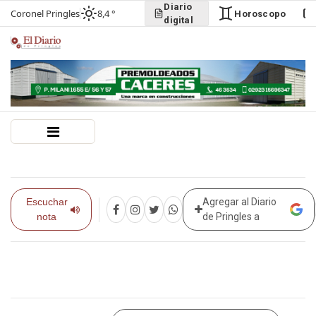
Diario
Coronel Pringles
8,4 °
Horoscopo
digital
Escuchar
Agregar al Diario
nota
de Pringles a