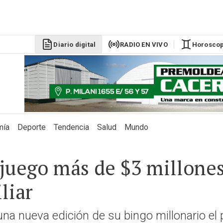
DÓLAR BLU
$1525
Diario digital
RADIO EN VIVO
Horosco
mía
Deporte
Tendencia
Salud
Mundo
 juego más de $3 millone
liar
á una nueva edición de su bingo millonario el