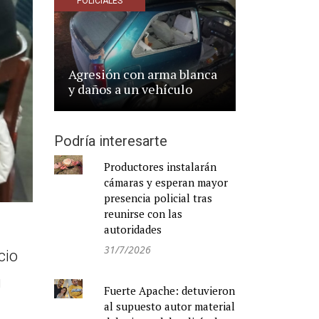
POLICIALES
Agresión con arma blanca
y daños a un vehículo
Podría interesarte
Productores instalarán
cámaras y esperan mayor
presencia policial tras
reunirse con las
autoridades
31/7/2026
cio
u
Fuerte Apache: detuvieron
al supuesto autor material