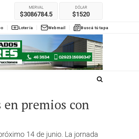
MERVAL
DÓLAR
$3086784.5
$1520
E
REAL
EURO
$304
$1780
po
Lotería
Webmail
Buscá tú tapa
s en premios con
 próximo 14 de junio. La jornada