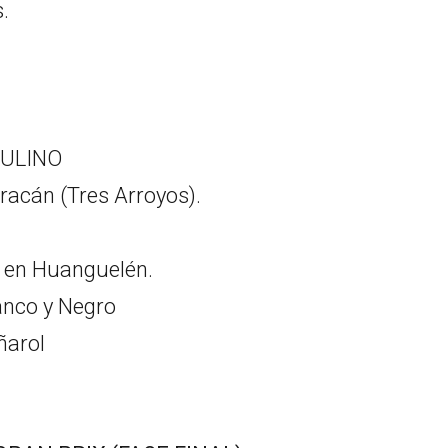
.
ULINO
racán (Tres Arroyos).
 en Huanguelén.
anco y Negro
ñarol