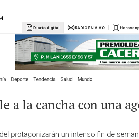
DÓLAR BLU
$1525
64
Diario digital
RADIO EN VIVO
Horosco
mía
Deporte
Tendencia
Salud
Mundo
ale a la cancha con una a
pádel protagonizarán un intenso fin de seman