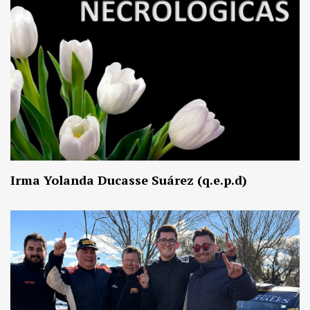
Irma Yolanda Ducasse Suárez (q.e.p.d)