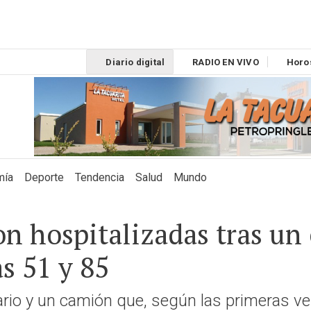
Diario digital
RADIO EN VIVO
Horo
mía
Deporte
Tendencia
Salud
Mundo
n hospitalizadas tras un
as 51 y 85
tario y un camión que, según las primeras ver