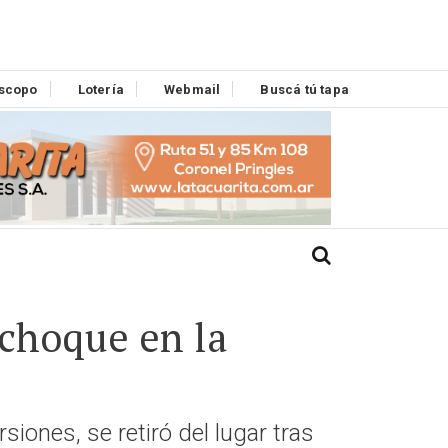
scopo
Lotería
Webmail
Buscá tú tapa
 choque en la
siones, se retiró del lugar tras