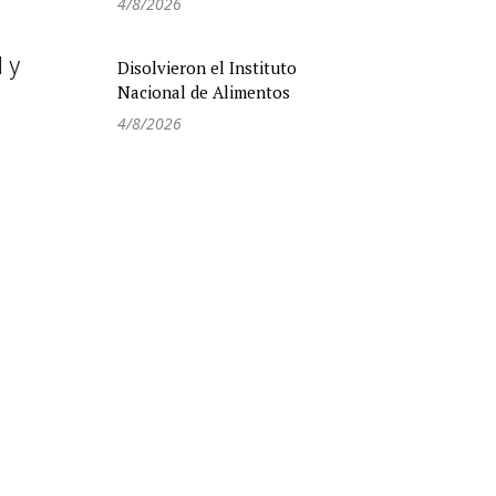
Tras los insultos de Milei,
Lula ordenó retirar al
embajador de Brasil en
Argentina
Podría interesarte
Paro docente: el gobierno
de Kicillof rechazó las
inspecciones en las
escuelas
4/8/2026
e ha
Disolvieron el Instituto
 y el
Nacional de Alimentos
4/8/2026