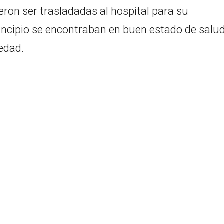
registró en la mañana de ayer viernes, en la
ovinciales 51 y 85, un sector que históricament
tros viales debido a la complejidad de su traza