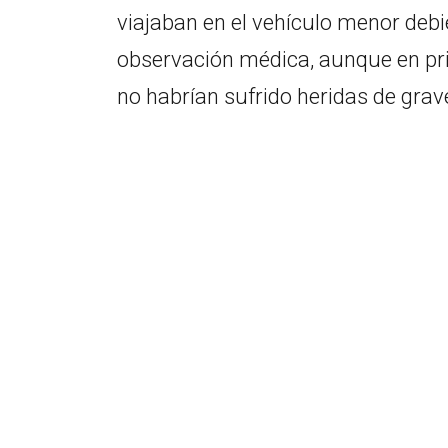
Un nuevo accidente de tránsito se 
conflictiva rotonda de las rutas pr
sido escenario de numerosos sinies
intenso movimiento vehicular.