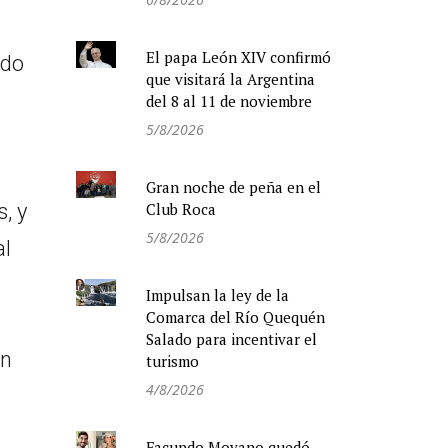
El papa León XIV confirmó
ado
que visitará la Argentina
del 8 al 11 de noviembre
5/8/2026
Gran noche de peña en el
Club Roca
, y
5/8/2026
al
Impulsan la ley de la
Comarca del Río Quequén
Salado para incentivar el
én
turismo
4/8/2026
Facundo Moyano quedó