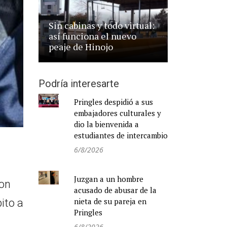
Sin cabinas y todo virtual:
así funciona el nuevo
peaje de Hinojo
Podría interesarte
Pringles despidió a sus
embajadores culturales y
dio la bienvenida a
estudiantes de intercambio
6/8/2026
Juzgan a un hombre
ron
acusado de abusar de la
nieta de su pareja en
ito a
Pringles
6/8/2026