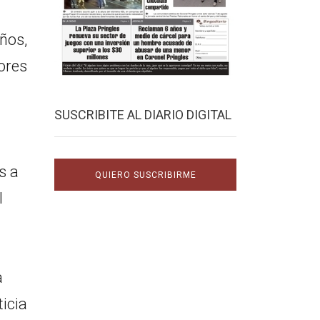
ños,
dores
SUSCRIBITE AL DIARIO DIGITAL
s a
QUIERO SUSCRIBIRME
l
a
ticia