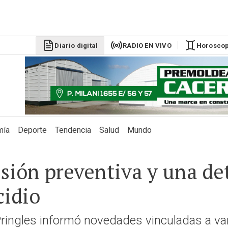
DÓLAR BLU
$1525
Diario digital
RADIO EN VIVO
Horosco
mía
Deporte
Tendencia
Salud
Mundo
isión preventiva y una de
cidio
ringles informó novedades vinculadas a var