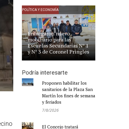
POLÍTICA Y ECONOMÍA
Entregaron nuevo
mobiliario para las
Escuelas Secundarias N° 1
y N° 3 de Coronel Pringles
Podría interesarte
Proponen habilitar los
sanitarios de la Plaza San
Martín los fines de semana
y feriados
7/8/2026
ecino
El Concejo tratará