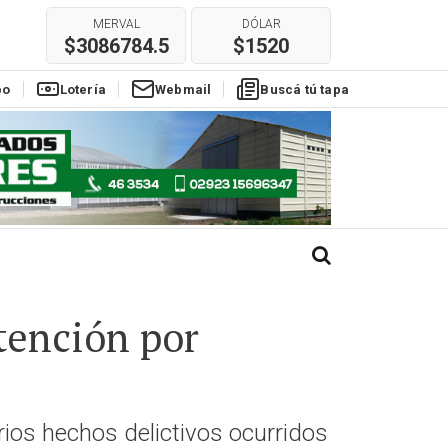
$3086784.5
$1520
E
REAL
EURO
$304
$1780
po
Lotería
Webmail
Buscá tú tapa
tención por
ios hechos delictivos ocurridos