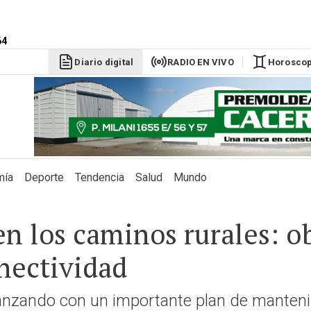
DÓLAR BLU
$1525
64
Diario digital
RADIO EN VIVO
Horosco
mía
Deporte
Tendencia
Salud
Mundo
n los caminos rurales: ob
nectividad
vanzando con un importante plan de manteni