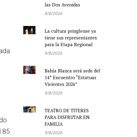
las Dos Avenidas
8/8/2026
La cultura pringlense ya
tiene sus representantes
para la Etapa Regional
nada
9/8/2026
Bahía Blanca será sede del
14° Encuentro “Estatuas
Vivientes 2026”
9/8/2026
TEATRO DE TITERES
PARA DISFRUTAR EN
ido
FAMILIA
l 85
9/8/2026