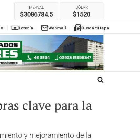
$3086784.5
$1520
E
REAL
EURO
$304
$1780
po
Lotería
Webmail
Buscá tú tapa
ras clave para la
miento y mejoramiento de la