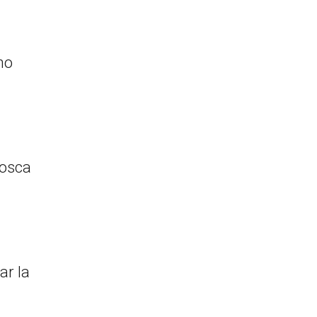
no
tosca
ar la