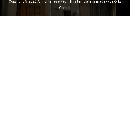
Copyright ©
2026 All rights reserved | This template is made with
by
Colorlib