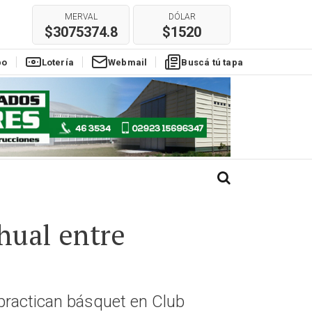
E
REAL
EURO
$304
$1780
po
Lotería
Webmail
Buscá tú tapa
ihual entre
 practican básquet en Club