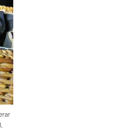
erar
,