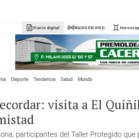
DÓLAR BLU
$1525
Diario digital
RADIO EN VIVO
Horosco
mía
Deporte
Tendencia
Salud
Mundo
ecordar: visita a El Quiñ
amistad
oria, participantes del Taller Protegido que