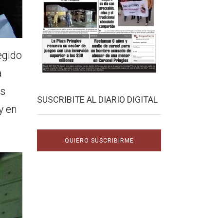
egido
a
os
SUSCRIBITE AL DIARIO DIGITAL
y en
QUIERO SUSCRIBIRME