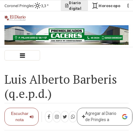
Diario
Coronel Pringles
3,3 °
Horoscopo
digital
Luis Alberto Barberis
(q.e.p.d.)
Escuchar
Agregar al Diario
nota
de Pringles a