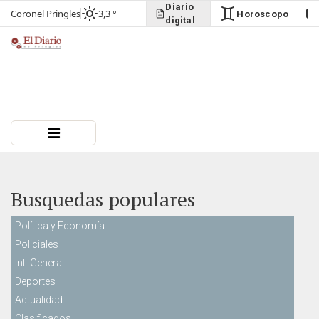
Diario
Coronel Pringles
3,3 °
Horoscopo
digital
Busquedas populares
Política y Economía
Policiales
Int. General
Deportes
Actualidad
Clasificados