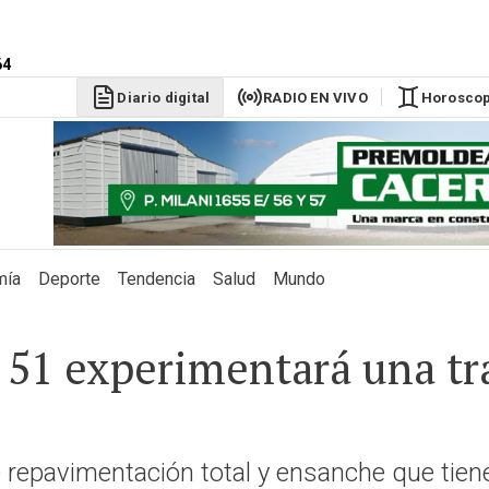
64
DÓLAR BLU
$1530
Diario digital
RADIO EN VIVO
Horosco
mía
Deporte
Tendencia
Salud
Mundo
l 51 experimentará una t
de repavimentación total y ensanche que tie