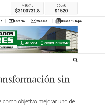
MERVAL
DÓLAR
$3100731.8
$1520
E
REAL
EURO
$304
$1770
po
Lotería
Webmail
Buscá tú tapa
ransformación sin
ne como objetivo mejorar uno de