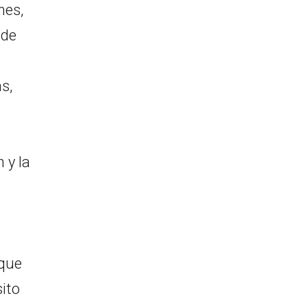
nes,
 de
s,
 y la
 que
ito