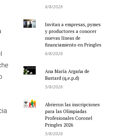
6/8/2026
Invitan a empresas, pymes
a
y productores a conocer
nuevas líneas de
financiamiento en Pringles
l
6/8/2026
che
Ana María Argaña de
o
Bastard (q.e.p.d)
5/8/2026
Abrieron las inscripciones
cia
para las Olimpiadas
Profesionales Coronel
Pringles 2026
5/8/2026