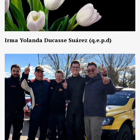
Irma Yolanda Ducasse Suárez (q.e.p.d)