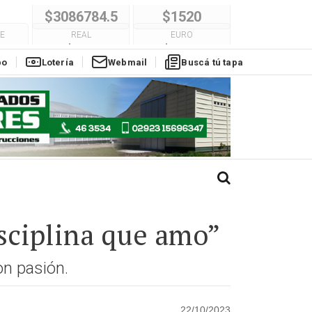
E
REAL
EURO
$304
$1780
po
Lotería
Webmail
Buscá tú tapa
isciplina que amo”
on pasión.
22/10/2023