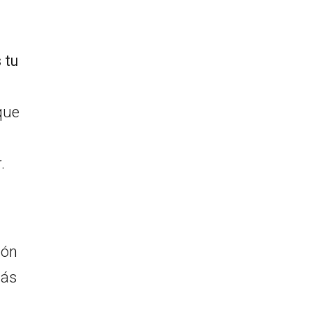
 tu
que
r.
ión
lás