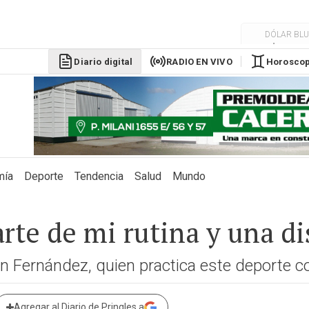
DÓLAR BLU
$1525
Diario digital
RADIO EN VIVO
Horosco
mía
Deporte
Tendencia
Salud
Mundo
rte de mi rutina y una d
n Fernández, quien practica este deporte c
Agregar al Diario de Pringles a