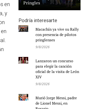
Pringles
os en
a, y
Podría interesarte
ron
Macachín ya vive su Rally
 en
con presencia de pilotos
al.
pringlenses
9/8/2026
án
Lanzaron un concurso
para elegir la canción
oficial de la visita de León
XIV
9/8/2026
Murió Jorge Messi, padre
de Lionel Messi, en
Rosario