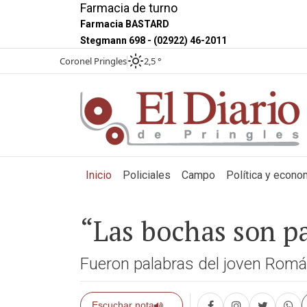
Farmacia de turno
Farmacia BASTARD
Stegmann 698 - (02922) 46-2011
Coronel Pringles
2,5 °
(current)
Inicio
Policiales
Campo
Política y econo
“Las bochas son pa
Fueron palabras del joven Romá
Escuchar nota