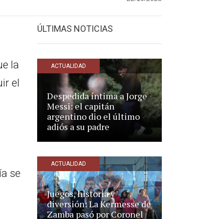
ÚLTIMAS NOTICIAS
ue la
ACTUALIDAD
ir el
Despedida íntima a Jorge
Messi: el capitán
argentino dio el último
adiós a su padre
ACTUALIDAD
ía se
Juegos, historia y
diversión: La Kermesse de
Zamba pasó por Coronel