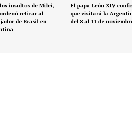
los insultos de Milei,
El papa León XIV conf
ordenó retirar al
que visitará la Argenti
jador de Brasil en
del 8 al 11 de noviembr
ntina
Copyright ©
2026 All rights reserved | This template is made with
by
Colorlib