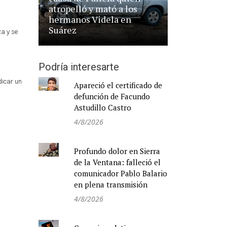
atropelló y mató a los
hermanos Videla en
Suárez
za y se
Podría interesarte
dicar un
Apareció el certificado de
defunción de Facundo
Astudillo Castro
4/8/2026
Profundo dolor en Sierra
de la Ventana: falleció el
comunicador Pablo Balario
en plena transmisión
4/8/2026