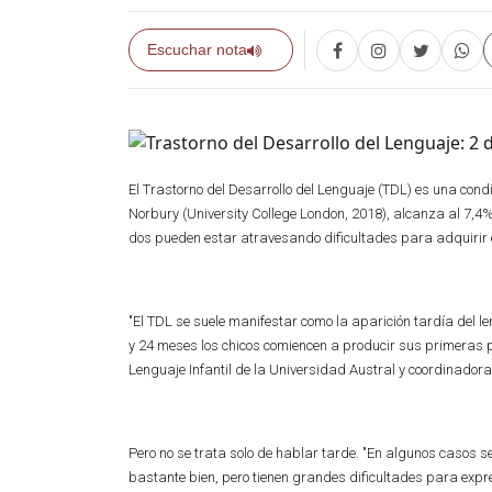
Escuchar nota
El Trastorno del Desarrollo del Lenguaje (TDL) es una condi
Norbury (University College London, 2018), alcanza al 7,4% 
dos pueden estar atravesando dificultades para adquirir e
"El TDL se suele manifestar como la aparición tardía del l
y 24 meses los chicos comiencen a producir sus primeras p
Lenguaje Infantil de la Universidad Austral y coordinadora
Pero no se trata solo de hablar tarde. "En algunos casos 
bastante bien, pero tienen grandes dificultades para expr