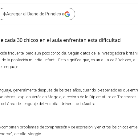
Agregar al Diario de Pringles a
ci
ón frecuente, pero aún poco conocida. Según datos de la investigadora británi
de la población mundial infantil. Esto significa que, en un aula de 30 chicos, a
l lenguaje.
enguaje, generalmente después de los tres años, cuando lo esperado es que entre
alabras", explica Verónica Maggio, directora de la Diplomatura en Trastornos 
 del área de Lenguaje del Hospital Universitario Austral.
se combinan problemas de comprensión y de expresión, y en otros los chicos enti
esarse", detalla Maggio.