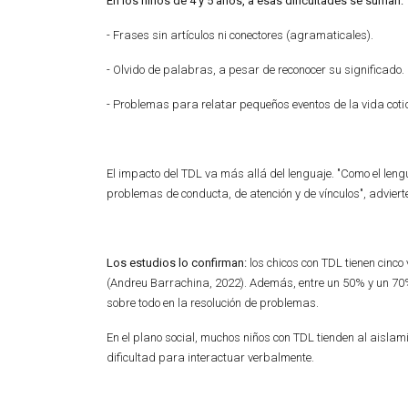
En los niños de 4 y 5 años, a esas dificultades se suman:
- Frases sin artículos ni conectores (agramaticales).
- Olvido de palabras, a pesar de reconocer su significado.
- Problemas para relatar pequeños eventos de la vida coti
El impacto del TDL va más allá del lenguaje. "Como el leng
problemas de conducta, de atención y de vínculos", advier
Los estudios lo confirman:
los chicos con TDL tienen cinco
(Andreu Barrachina, 2022). Además, entre un 50% y un 70%
sobre todo en la resolución de problemas.
En el plano social, muchos niños con TDL tienden al aisla
dificultad para interactuar verbalmente.