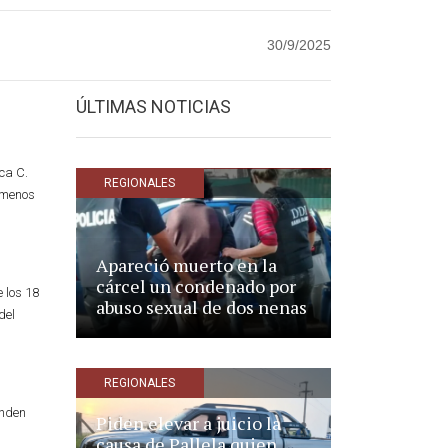
30/9/2025
ÚLTIMAS NOTICIAS
ca C.
REGIONALES
l menos
Apareció muerto en la
cárcel un condenado por
 los 18
abuso sexual de dos nenas
del
REGIONALES
enden
Piden elevar a juicio la
causa de Pallela quien