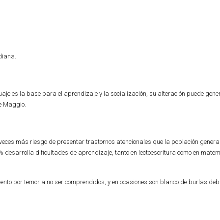
diana.
uaje es la base para el aprendizaje y la socialización, su alteración puede gene
te Maggio.
 veces más riesgo de presentar trastornos atencionales que la población genera
 desarrolla dificultades de aprendizaje, tanto en lectoescritura como en matem
miento por temor a no ser comprendidos, y en ocasiones son blanco de burlas deb