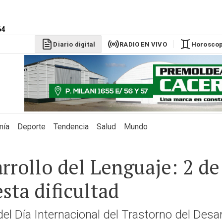
64
DÓLAR BLU
Diario digital
RADIO EN VIVO
Horosco
$1530
mía
Deporte
Tendencia
Salud
Mundo
rrollo del Lenguaje: 2 de
sta dificultad
l Día Internacional del Trastorno del Desar