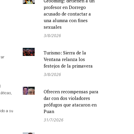
Grooming: detienen a un
profesor en Dorrego
acusado de contactar a
una alumna con fines
sexuales
3/8/2026
Turismo: Sierra de la
rar
Ventana relanza los
festejos de la primavera
3/8/2026
l
Ofrecen recompensas para
áticas,
dar con dos violadores
prófugos que atacaron en
Puan
ido a su
31/7/2026