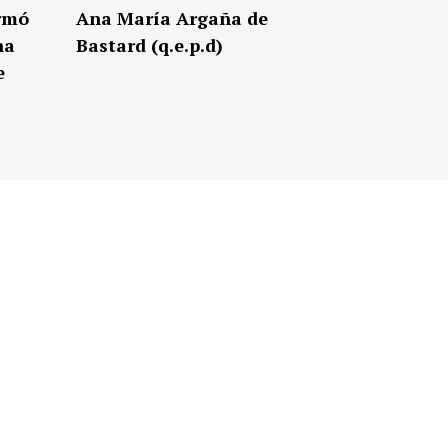
irmó
Ana María Argaña de
na
Bastard (q.e.p.d)
e