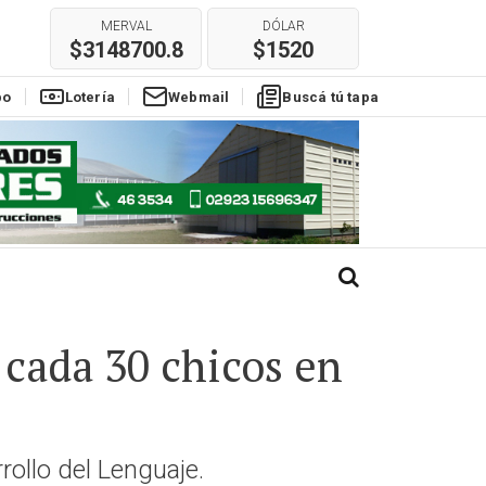
MERVAL
DÓLAR
$3148700.8
$1520
E
REAL
EURO
po
Lotería
$304
Webmail
$1770
Buscá tú tapa
 cada 30 chicos en
rollo del Lenguaje.