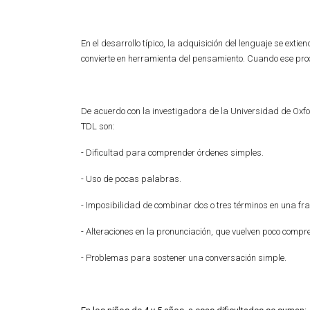
En el desarrollo típico, la adquisición del lenguaje se exti
convierte en herramienta del pensamiento. Cuando ese proc
De acuerdo con la investigadora de la Universidad de Oxfo
TDL son:
- Dificultad para comprender órdenes simples.
- Uso de pocas palabras.
- Imposibilidad de combinar dos o tres términos en una fra
- Alteraciones en la pronunciación, que vuelven poco compr
- Problemas para sostener una conversación simple.