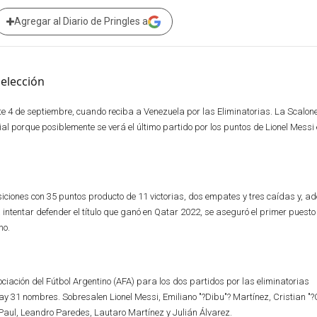
Agregar al Diario de Pringles a
ste 4 de septiembre, cuando reciba a Venezuela por las Eliminatorias. La Scalon
l porque posiblemente se verá el último partido por los puntos de Lionel Messi 
osiciones con 35 puntos producto de 11 victorias, dos empates y tres caídas y, 
ntentar defender el título que ganó en Qatar 2022, se aseguró el primer puest
no.
ciación del Fútbol Argentino (AFA) para los dos partidos por las eliminatorias
ay 31 nombres. Sobresalen Lionel Messi, Emiliano "?Dibu"? Martínez, Cristian "?C
 Paul, Leandro Paredes, Lautaro Martínez y Julián Álvarez.