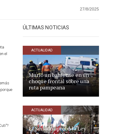
27/8/2025
ÚLTIMAS NOTICIAS
eta
ACTUALIDAD
en el
Murió un bahiense en un
choque frontal sobre una
además
ruta pampeana
o porque
ACTUALIDAD
uti"?
El Senado aprobó la Ley