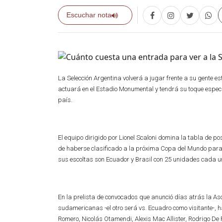
Escuchar nota
La Selección Argentina volverá a jugar frente a su gente e
actuará en el Estadio Monumental y tendrá su toque especia
país.
El equipo dirigido por Lionel Scaloni domina la tabla de p
de haberse clasificado a la próxima Copa del Mundo para i
sus escoltas son Ecuador y Brasil con 25 unidades cada u
En la prelista de convocados que anunció días atrás la Aso
sudamericanas -el otro será vs. Ecuadro como visitante-, h
Romero, Nicolás Otamendi, Alexis Mac Allister, Rodrigo De