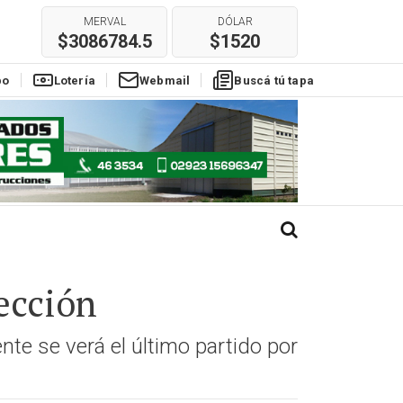
MERVAL
DÓLAR
$3086784.5
$1520
po
Lotería
Webmail
Buscá tú tapa
ección
te se verá el último partido por