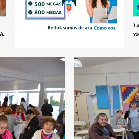
La
IA
vi