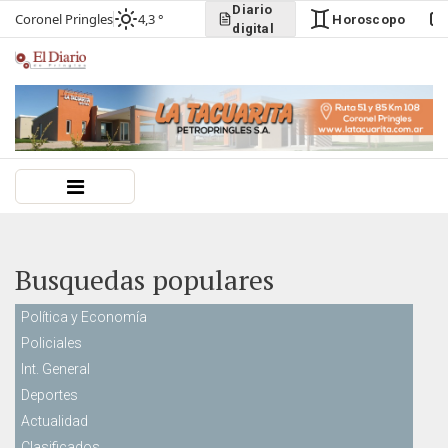
Diario
Coronel Pringles
4,3 °
Horoscopo
digital
Busquedas populares
Política y Economía
Policiales
Int. General
Deportes
Actualidad
Clasificados