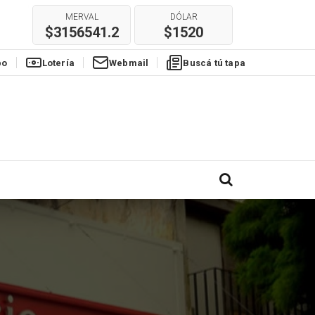
MERVAL
DÓLAR
$3156541.2
$1520
po
Lotería
Webmail
Buscá tú tapa